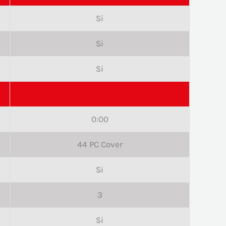
Si
Si
Si
0:00
44 PC Cover
Si
3
Si