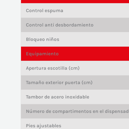
Control espuma
Control anti desbordamiento
Bloqueo niños
Equipamiento
Apertura escotilla (cm)
Tamaño exterior puerta (cm)
Tambor de acero inoxidable
Número de compartimentos en el dispensad
Pies ajustables