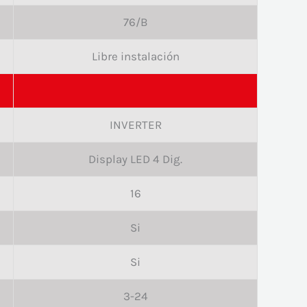
76/B
Libre instalación
INVERTER
Display LED 4 Dig.
16
Si
Si
3-24