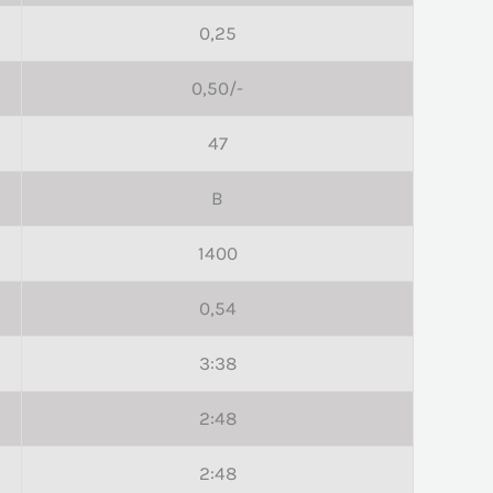
0,25
0,50/-
47
B
1400
0,54
3:38
2:48
2:48