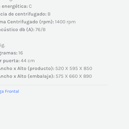
a energética:
C
ncia de centrifugado:
B
ma Centrifugado (rpm):
1400 rpm
acústico db (A):
76/B
ig.
gramas:
16
r puerta:
44 cm
ncho x Alto (producto):
520 X 595 X 850
ncho x Alto (embalaje):
575 X 660 X 890
ga Frontal