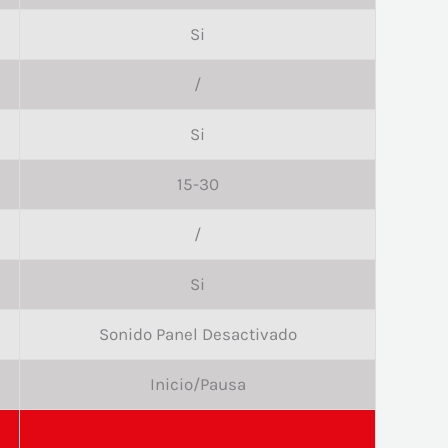
Si
/
Si
15-30
/
Si
Sonido Panel Desactivado
Inicio/Pausa