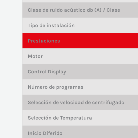
Clase de ruido acústico db (A) / Clase
Tipo de instalación
Prestaciones
Motor
Control Display
Número de programas
Selección de velocidad de centrifugado
Selección de Temperatura
Inicio Diferido