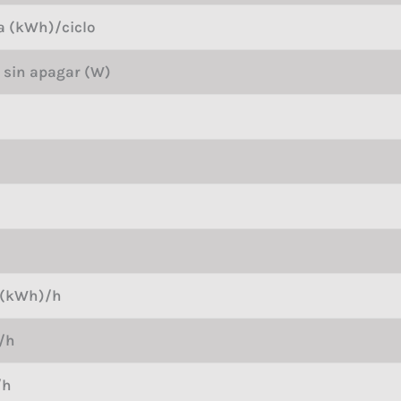
a (kWh)/ciclo
sin apagar (W)
 (kWh)/h
/h
/h