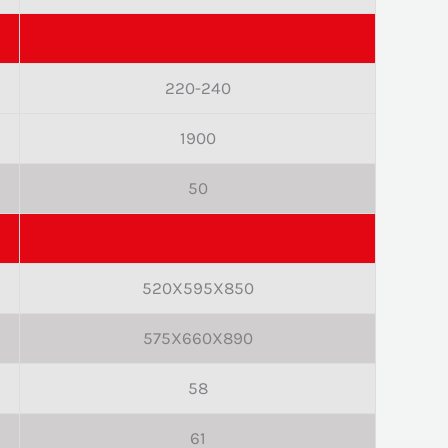
220-240
1900
50
520X595X850
575X660X890
58
61