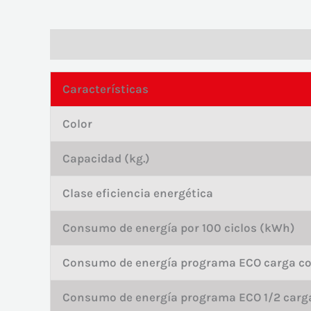
Descripción
Valoraciones (0)
Características
Color
Capacidad (kg.)
Clase eficiencia energética
Consumo de energía por 100 ciclos (kWh)
Consumo de energía programa ECO carga co
Consumo de energía programa ECO 1/2 carg