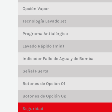
Opción Vapor
Tecnología Lavado Jet
Programa Antialérgico
Lavado Rápido (min)
Indicador Fallo de Agua y de Bomba
Señal Puerta
Botones de Opción 01
Botones de Opción 02
Seguridad