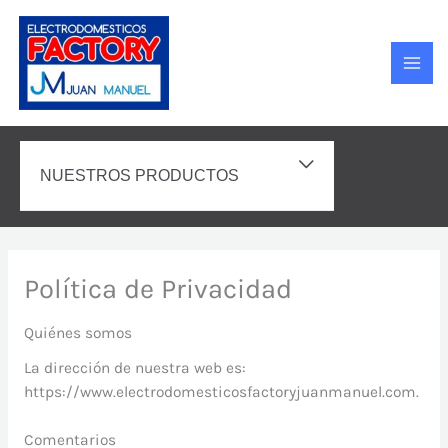
Ir
MAI
al
MEN
contenido
ALTERNAR
NUESTROS PRODUCTOS
MENÚ
Política de Privacidad
Quiénes somos
La dirección de nuestra web es:
https://www.electrodomesticosfactoryjuanmanuel.com.
Comentarios