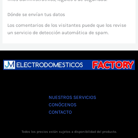
Dónde se envían tus datos
Los comentarios de los visitantes puede que los revise
un servicio de detección automática de spam.
NUESTROS SERVICIOS
CONÓCENOS
CONTACTO
Todos los precios están sujetos a disponibilidad del producto.