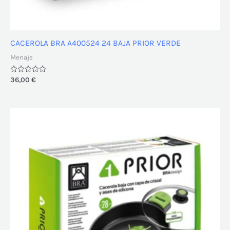
CACEROLA BRA A400524 24 BAJA PRIOR VERDE
Menaje
Valorado
36,00
€
con
0
de
5