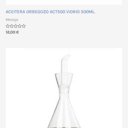
ACEITERA ORBEGOZO ACT500 VIDRIO 500ML.
Menaje
Valorado
12,00
€
con
0
de
5