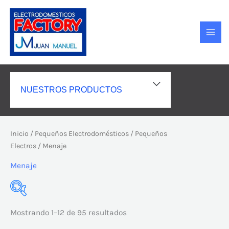
Ir
MAI
al
MEN
contenido
ALTERNAR
NUESTROS PRODUCTOS
MENÚ
Inicio
/
Pequeños Electrodomésticos
/
Pequeños
Electros
/ Menaje
Menaje
Mostrando 1–12 de 95 resultados