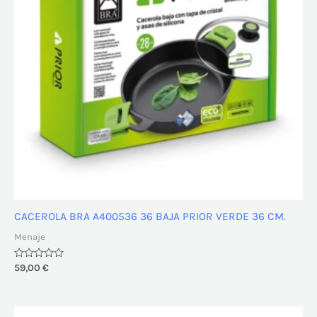
CACEROLA BRA A400536 36 BAJA PRIOR VERDE 36 CM.
Menaje
Valorado
59,00
€
con
0
de
5