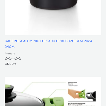
CACEROLA ALUMINIO FORJADO ORBEGOZO CFM 2024
24CM.
Menaje
Valorado
35,00
€
con
0
de
5