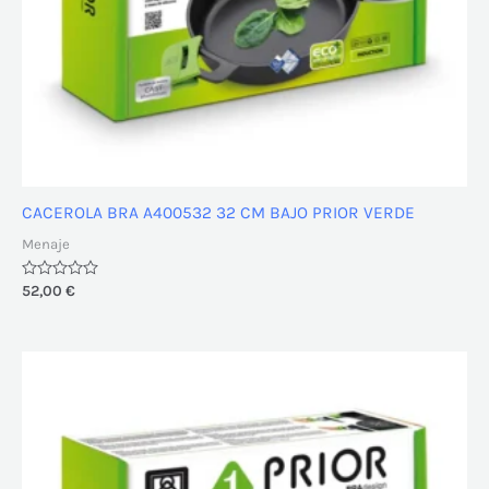
CACEROLA BRA A400532 32 CM BAJO PRIOR VERDE
Menaje
Valorado
52,00
€
con
0
de
5