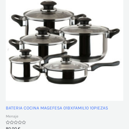
BATERIA COCINA MAGEFESA 01BXFAMIL10 10PIEZAS
Menaje
Valorado
80,00
€