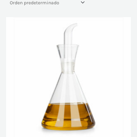
En oferta
(121)