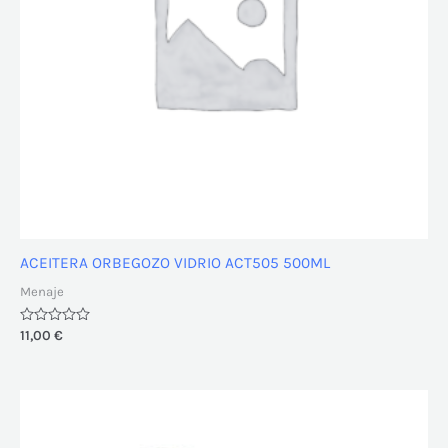
ACEITERA ORBEGOZO VIDRIO ACT505 500ML
Menaje
Valorado
11,00
€
con
0
de
5