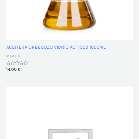
ACEITERA ORBEGOZO VIDRIO ACT1000 1000ML.
Menaje
Valorado
14,00
€
con
0
de
5