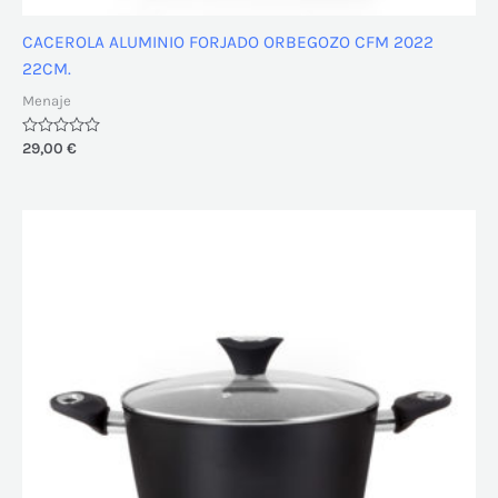
CACEROLA ALUMINIO FORJADO ORBEGOZO CFM 2022
22CM.
Menaje
Valorado
29,00
€
con
0
de
5