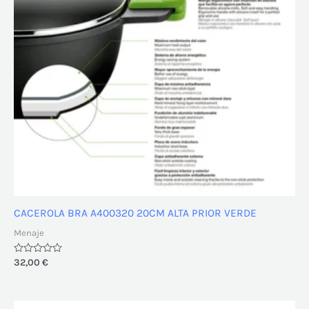
CACEROLA BRA A400320 20CM ALTA PRIOR VERDE
Menaje
Valorado
32,00
€
con
0
de
5