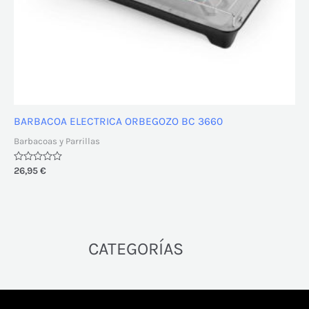
BARBACOA ELECTRICA ORBEGOZO BC 3660
Barbacoas y Parrillas
Valorado
26,95
€
con
0
de
5
⠀⠀⠀⠀⠀⠀CATEGORÍAS