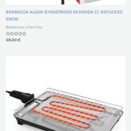
BARBACOA ALGON BY002791050 REDONDA C/ REFUERZO
50CM.
Barbacoas y Parrillas
Valorado
36,00
€
con
0
de
5