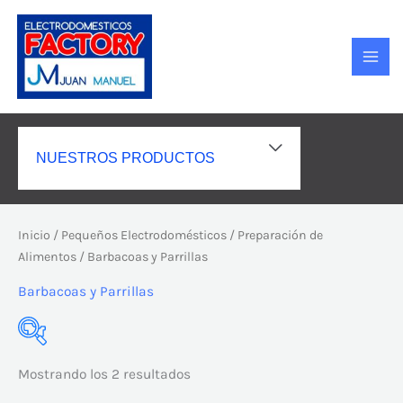
Ir
MAI
al
MEN
contenido
ALTERNAR
NUESTROS PRODUCTOS
MENÚ
Inicio
/
Pequeños Electrodomésticos
/
Preparación de
Alimentos
/ Barbacoas y Parrillas
Barbacoas y Parrillas
Mostrando los 2 resultados