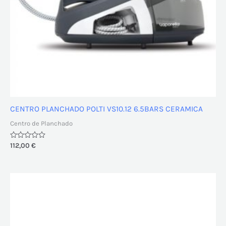
CENTRO PLANCHADO POLTI VS10.12 6.5BARS CERAMICA
Centro de Planchado
Valorado
112,00
€
con
0
de
5