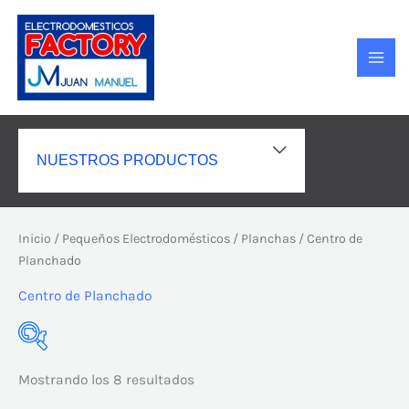
Ir
MAI
al
MEN
contenido
ALTERNAR
NUESTROS PRODUCTOS
MENÚ
Inicio
/
Pequeños Electrodomésticos
/
Planchas
/ Centro de
Planchado
Centro de Planchado
Mostrando los 8 resultados