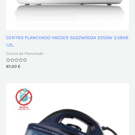
CENTRO PLANCHADO HAEGER SG22W002A 2250W 3.5BAR
1.2L.
Centro de Planchado
Valorado
67,00
€
con
0
de
5