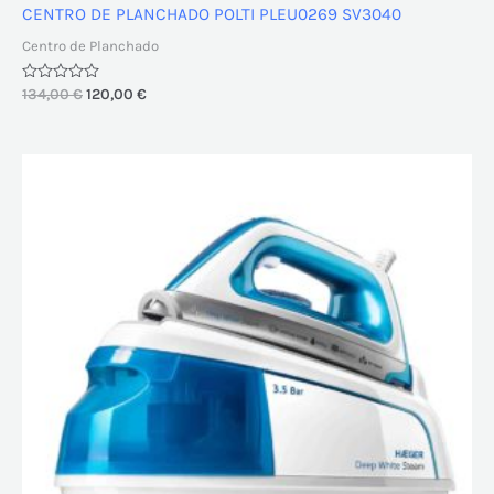
CENTRO DE PLANCHADO POLTI PLEU0269 SV3040
Centro de Planchado
Valorado
134,00
€
120,00
€
con
0
de
5