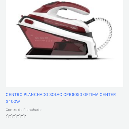
CENTRO PLANCHADO SOLAC CPB6050 OPTIMA CENTER
2400W
Centro de Planchado
Valorado
con
0