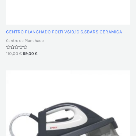
CENTRO PLANCHADO POLTI VS10.10 6.5BARS CERAMICA
Centro de Planchado
Valorado
110,00
€
99,00
€
con
0
de
5