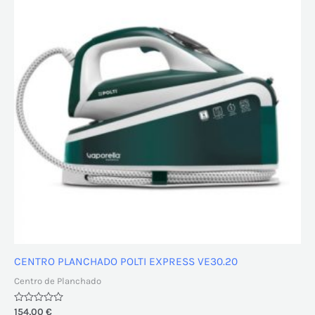
CENTRO PLANCHADO POLTI EXPRESS VE30.20
Centro de Planchado
Valorado
154,00
€