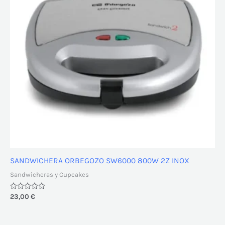
SANDWICHERA ORBEGOZO SW6000 800W 2Z INOX
Sandwicheras y Cupcakes
Valorado
23,00
€
con
0
de
5