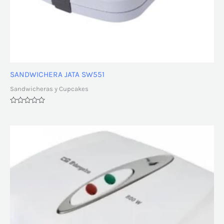
SANDWICHERA JATA SW551
Sandwicheras y Cupcakes
Valorado
con
0
de
5