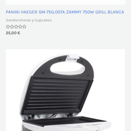
PANINI HAEGER SM-75G.007A ZAMMY 750W GRILL BLANCA
Sandwicheras y Cupcakes
Valorado
25,00
€
con
0
de
5