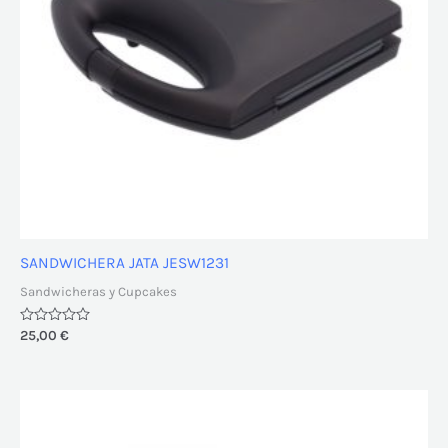
SANDWICHERA JATA JESW1231
Sandwicheras y Cupcakes
Valorado
25,00
€
con
0
de
5