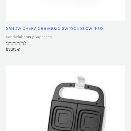
SANDWICHERA ORBEGOZO SW4905 800W INOX
Sandwicheras y Cupcakes
Valorado
23,95
€
con
0
de
5