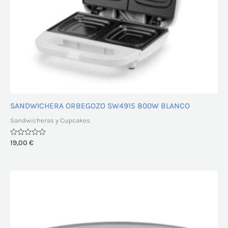
SANDWICHERA ORBEGOZO SW4915 800W BLANCO
Sandwicheras y Cupcakes
Valorado
19,00
€
con
0
de
5