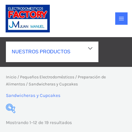
Ir
MAI
al
MEN
contenido
ALTERNAR
NUESTROS PRODUCTOS
MENÚ
Inicio
/
Pequeños Electrodomésticos
/
Preparación de
Alimentos
/ Sandwicheras y Cupcakes
Sandwicheras y Cupcakes
Mostrando 1–12 de 19 resultados