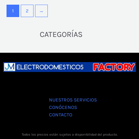
1
2
→
⠀⠀⠀⠀⠀⠀CATEGORÍAS
NUESTROS SERVICIOS
CONÓCENOS
CONTACTO
Todos los precios están sujetos a disponibilidad del producto.