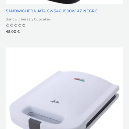
SANDWICHERA JATA SW546 1500W 4Z NEGRO
Sandwicheras y Cupcakes
Valorado
45,00
€
con
0
de
5