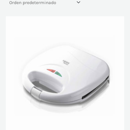
En oferta
(121)