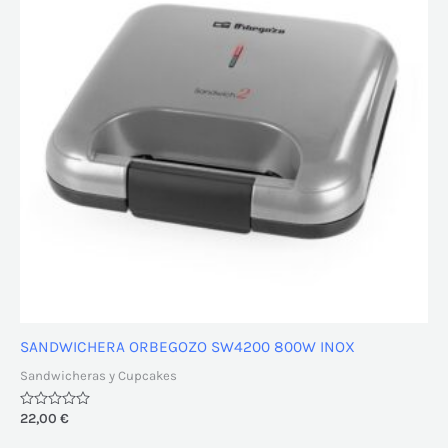
SANDWICHERA ORBEGOZO SW4200 800W INOX
Sandwicheras y Cupcakes
Valorado
22,00
€
con
0