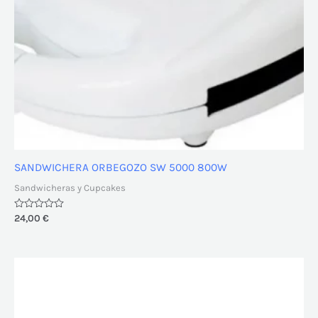
SANDWICHERA ORBEGOZO SW 5000 800W
Sandwicheras y Cupcakes
Valorado
24,00
€
con
0
de
5