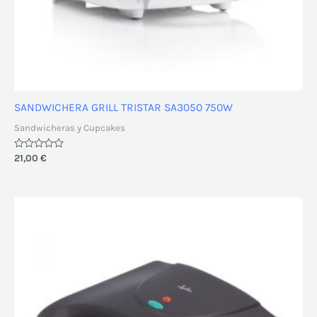
SANDWICHERA GRILL TRISTAR SA3050 750W
Sandwicheras y Cupcakes
Valorado
21,00
€
con
0
de
5