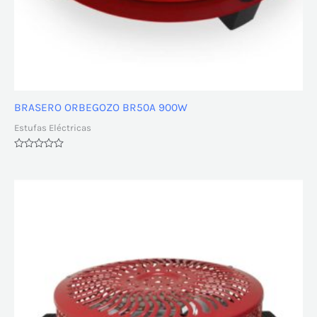
BRASERO ORBEGOZO BR50A 900W
Estufas Eléctricas
Valorado
con
0
de
5