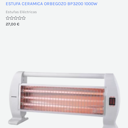
ESTUFA CERAMICA ORBEGOZO BP3200 1000W
Estufas Eléctricas
Valorado
27,00
€
con
0
de
5