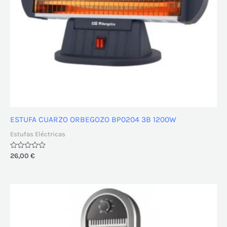
ESTUFA CUARZO ORBEGOZO BP0204 3B 1200W
Estufas Eléctricas
Valorado
26,00
€
con
0
de
5