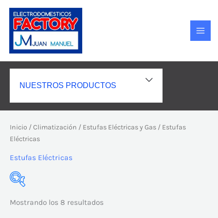
Ir
MAI
al
MEN
contenido
ALTERNAR
NUESTROS PRODUCTOS
MENÚ
Inicio
/
Climatización
/
Estufas Eléctricas y Gas
/ Estufas
Eléctricas
Estufas Eléctricas
Mostrando los 8 resultados