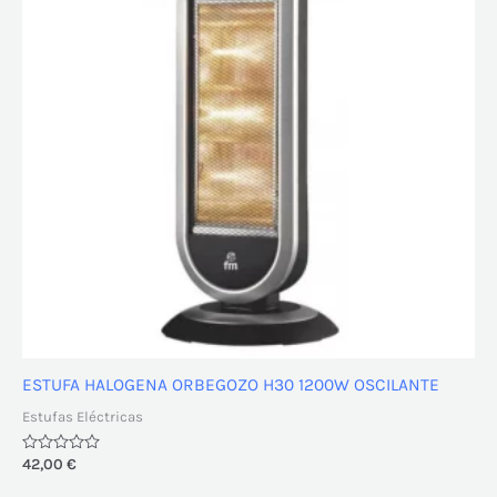
ESTUFA HALOGENA ORBEGOZO H30 1200W OSCILANTE
Estufas Eléctricas
Valorado
42,00
€
con
0