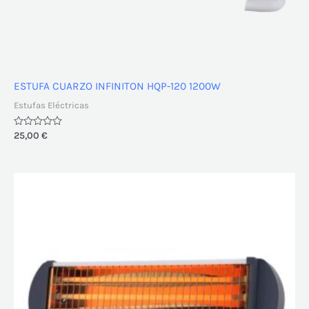
ESTUFA CUARZO INFINITON HQP-120 1200W
Estufas Eléctricas
Valorado
25,00
€
con
0
de
5