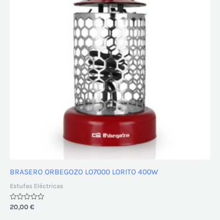
BRASERO ORBEGOZO LO7000 LORITO 400W
Estufas Eléctricas
Valorado
20,00
€
con
0