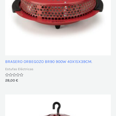
BRASERO ORBEGOZO BR90 900W 40X15X39CM.
Estufas Eléctricas
Valorado
28,00
€
con
0
de
5