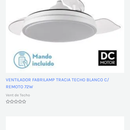
VENTILADOR FABRILAMP TRACIA TECHO BLANCO C/
REMOTO 72W
Vent de Techo
Valorado
con
0
de
5