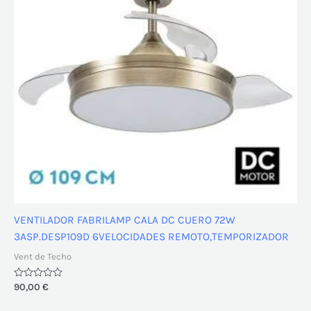
VENTILADOR FABRILAMP CALA DC CUERO 72W
3ASP.DESP109D 6VELOCIDADES REMOTO,TEMPORIZADOR
Vent de Techo
Valorado
90,00
€
con
0