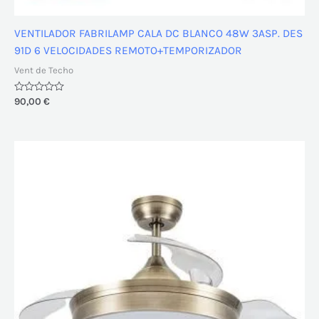
VENTILADOR FABRILAMP CALA DC BLANCO 48W 3ASP. DES
91D 6 VELOCIDADES REMOTO+TEMPORIZADOR
Vent de Techo
Valorado
90,00
€
con
0
de
5