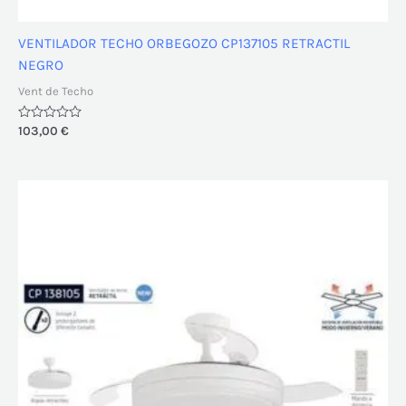
VENTILADOR TECHO ORBEGOZO CP137105 RETRACTIL
NEGRO
Vent de Techo
Valorado
103,00
€
con
0
de
5