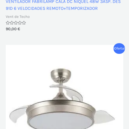
VENTILADOR FABRILAMP CALA DC NIQUEL 48W 3ASP. DES
91D 6 VELOCIDADES REMOTO+TEMPORIZADOR
Vent de Techo
Valorado
90,00
€
con
0
de
5
El
El
¡Oferta!
precio
precio
original
actual
era:
es:
105,00 €.
90,00 €.