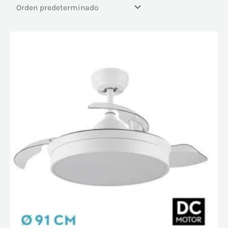
71 €
103 €
71
79
87
95
103
En oferta
(121)