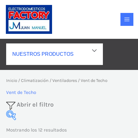
Ir
MAI
al
MEN
contenido
ALTERNAR
NUESTROS PRODUCTOS
MENÚ
Inicio
/
Climatización
/
Ventiladores
/ Vent de Techo
Vent de Techo
Abrir el filtro
Mostrando los 12 resultados