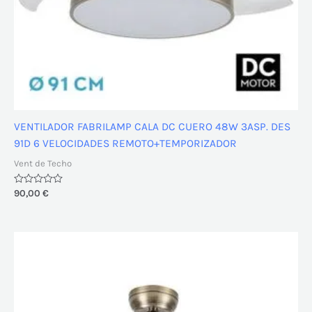
VENTILADOR FABRILAMP CALA DC CUERO 48W 3ASP. DES
91D 6 VELOCIDADES REMOTO+TEMPORIZADOR
Vent de Techo
Valorado
90,00
€
con
0
de
5