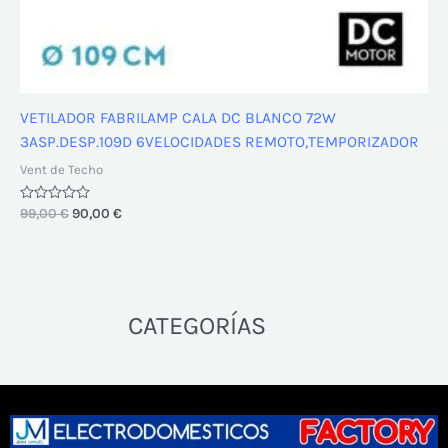
VETILADOR FABRILAMP CALA DC BLANCO 72W
3ASP.DESP.109D 6VELOCIDADES REMOTO,TEMPORIZADOR
Vent de Techo
Valorado
99,00
€
90,00
€
con
0
de
5
⠀⠀⠀⠀⠀⠀CATEGORÍAS