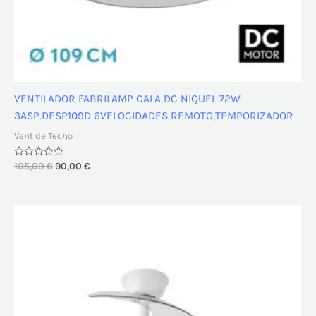
VENTILADOR FABRILAMP CALA DC NIQUEL 72W
3ASP.DESP109D 6VELOCIDADES REMOTO,TEMPORIZADOR
Vent de Techo
Valorado
105,00
€
90,00
€
con
0
de
5