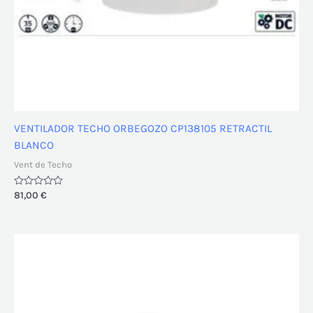
VENTILADOR TECHO ORBEGOZO CP138105 RETRACTIL
BLANCO
Vent de Techo
Valorado
81,00
€
con
0
de
5