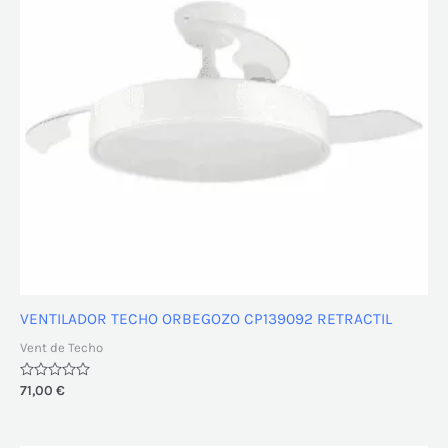
VENTILADOR TECHO ORBEGOZO CP139092 RETRACTIL
Vent de Techo
Valorado
71,00
€
con
0
de
5