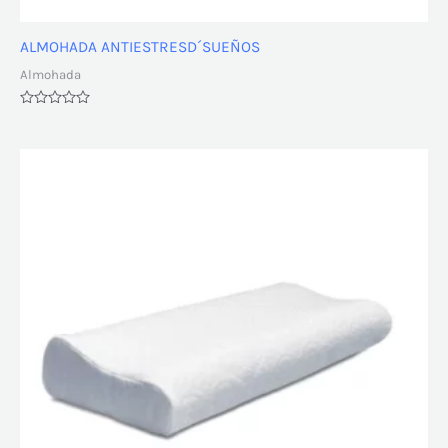
ALMOHADA ANTIESTRESD´SUEÑOS
Almohada
Valorado
con
0
de
5