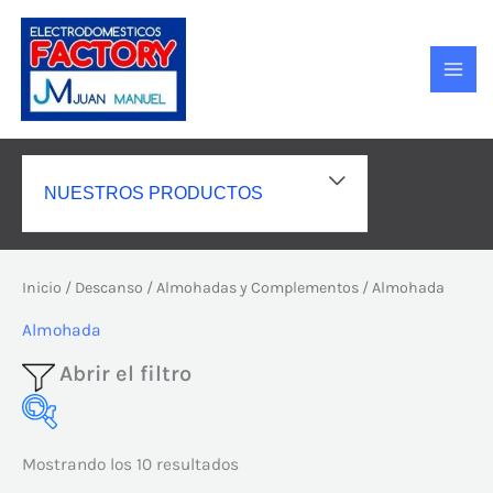
Ir
MAI
al
MEN
contenido
ALTERNAR
NUESTROS PRODUCTOS
MENÚ
Inicio
/
Descanso
/
Almohadas y Complementos
/ Almohada
Almohada
Abrir el filtro
Mostrando los 10 resultados