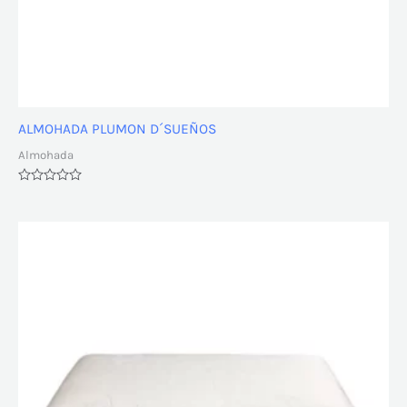
ALMOHADA PLUMON D´SUEÑOS
Almohada
Valorado
con
0
de
5