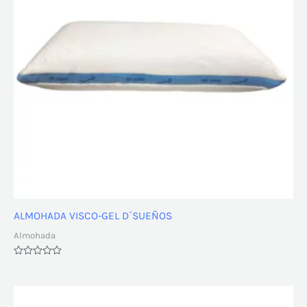
ALMOHADA VISCO-GEL D´SUEÑOS
Almohada
Valorado
con
0
de
5