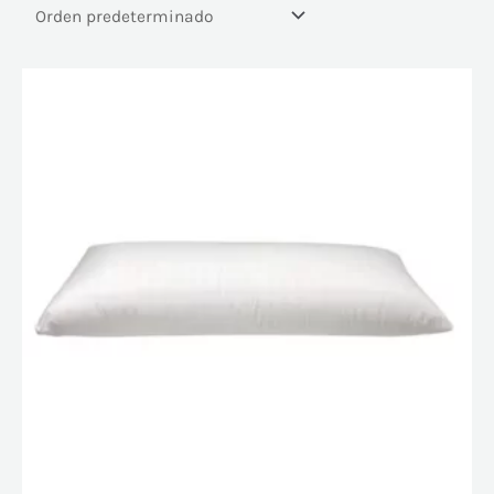
En oferta
(121)