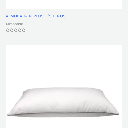
ALMOHADA N-PLUS D´SUEÑOS
Almohada
Valorado
con
0
de
5