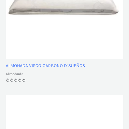
ALMOHADA VISCO-CARBONO D´SUEÑOS
Almohada
Valorado
con
0
de
5