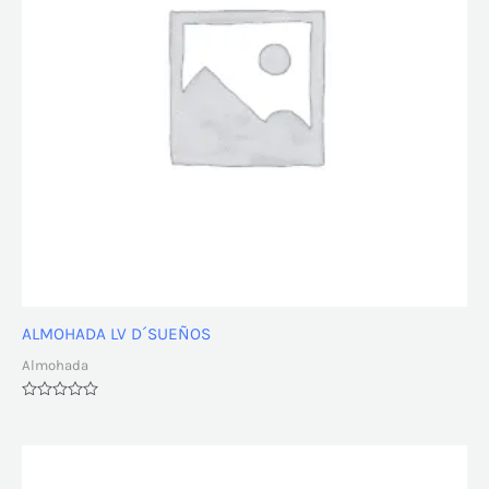
ALMOHADA LV D´SUEÑOS
Almohada
Valorado
con
0
de
5