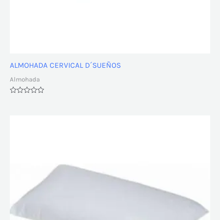
ALMOHADA CERVICAL D´SUEÑOS
Almohada
Valorado
con
0
de
5