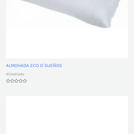
ALMOHADA ECO D´SUEÑOS
Almohada
Valorado
con
0
de
5