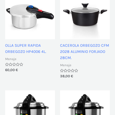
OLLA SUPER RAPIDA
CACEROLA ORBEGOZO CFM
ORBEGOZO HP4006 4L.
2028 ALUMINIO FORJADO
28CM.
Menaje
Menaje
Valorado
60,00
€
con
Valorado
38,00
€
0
con
de
0
5
de
5