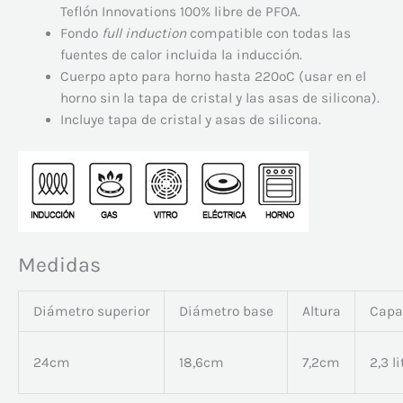
Teflón Innovations 100% libre de PFOA.
Fondo
full induction
compatible con todas las
fuentes de calor incluida la inducción.
Cuerpo apto para horno hasta 220ºC (usar en el
horno sin la tapa de cristal y las asas de silicona).
Incluye tapa de cristal y asas de silicona.
Medidas
Diámetro superior
Diámetro base
Altura
Capa
24cm
18,6cm
7,2cm
2,3 li