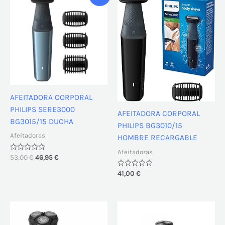
precio
precio
original
actual
era:
es:
53,00 €.
46,95 €.
AFEITADORA CORPORAL
PHILIPS SERE3000
AFEITADORA CORPORAL
BG3015/15 DUCHA
PHILIPS BG3010/15
Afeitadoras
HOMBRE RECARGABLE
Afeitadoras
Valorado
53,00
€
46,95
€
con
0
Valorado
41,00
€
de
con
5
0
de
5