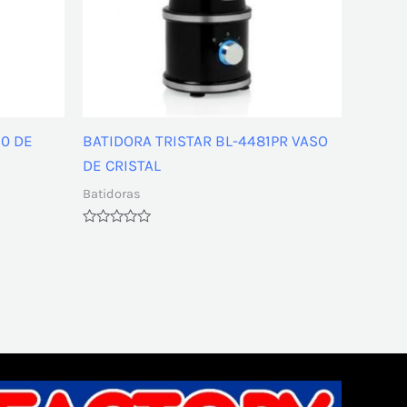
0 DE
BATIDORA TRISTAR BL-4481PR VASO
DE CRISTAL
Batidoras
Valorado
con
0
de
5