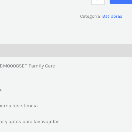
Categoría:
Batidoras
FCBM0008SET Family Care
le
xima resistencia
r y aptos para lavavajillas