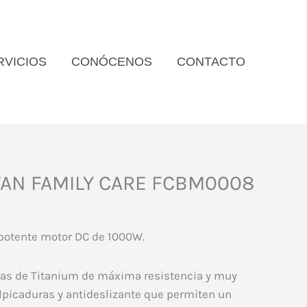
RVICIOS
CONÓCENOS
CONTACTO
TAN FAMILY CARE FCBM0008
potente motor DC de 1000W.
llas de Titanium de máxima resistencia y muy
alpicaduras y antideslizante que permiten un