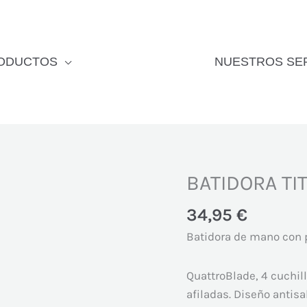
ODUCTOS
NUESTROS SE
BATIDORA TI
BATIDORA
TITAN
34,95
€
FAMILY
CARE
Batidora de mano con 
FCBM0008
cantidad
QuattroBlade, 4 cuchi
afiladas. Diseño antis