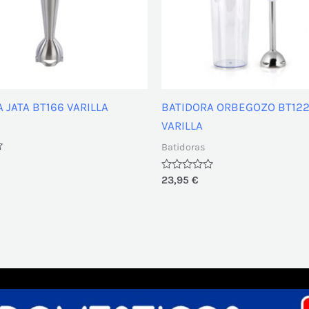
 JATA BT166 VARILLA
BATIDORA ORBEGOZO BT122
VARILLA
Batidoras
Valorado
23,95
€
con
0
de
5