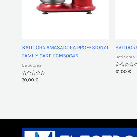
BATIDORA AMASADORA PROFESIONAL
BATIDORA
FAMILY CARE FCMS0045
Batidoras
Batidoras
Valorado
31,00
€
con
Valorado
79,00
€
0
con
de
0
5
de
5