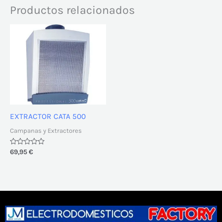
Productos relacionados
EXTRACTOR CATA 500
Campanas y Extractores
Valorado
69,95
€
con
0
de
5