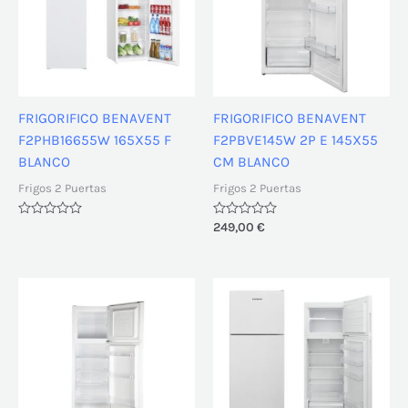
FRIGORIFICO BENAVENT
FRIGORIFICO BENAVENT
F2PHB16655W 165X55 F
F2PBVE145W 2P E 145X55
BLANCO
CM BLANCO
Frigos 2 Puertas
Frigos 2 Puertas
Valorado
Valorado
249,00
€
con
con
0
0
de
de
5
5