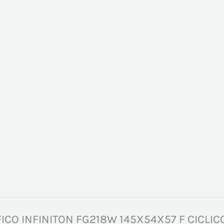
RIFICO INFINITON FG218W 145X54X57 F CICLI