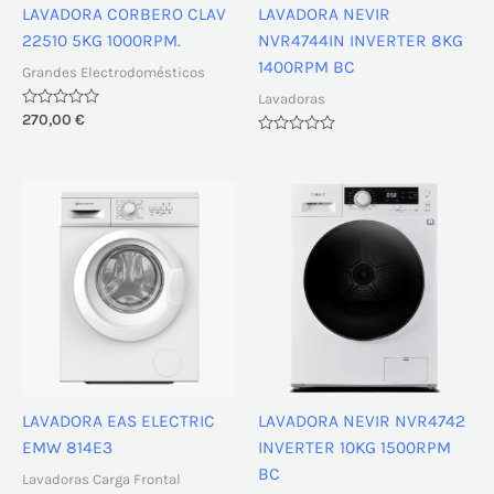
LAVADORA CORBERO CLAV
LAVADORA NEVIR
22510 5KG 1000RPM.
NVR4744IN INVERTER 8KG
1400RPM BC
Grandes Electrodomésticos
Lavadoras
Valorado
270,00
€
con
Valorado
0
con
de
0
5
de
5
LAVADORA EAS ELECTRIC
LAVADORA NEVIR NVR4742
EMW 814E3
INVERTER 10KG 1500RPM
BC
Lavadoras Carga Frontal