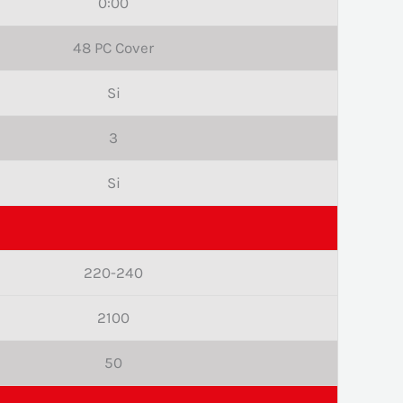
0:00
48 PC Cover
Si
3
Si
220-240
2100
50