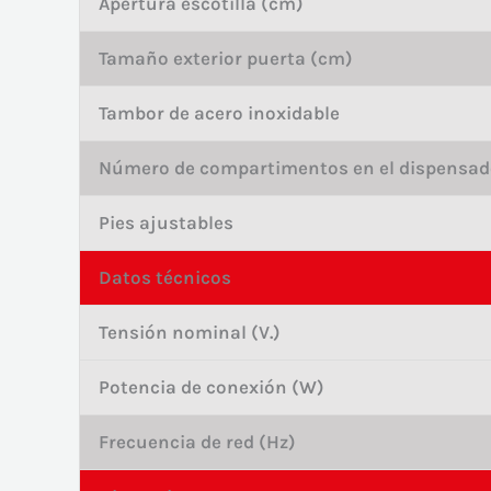
Apertura escotilla (cm)
Tamaño exterior puerta (cm)
Tambor de acero inoxidable
Número de compartimentos en el dispensad
Pies ajustables
Datos técnicos
Tensión nominal (V.)
Potencia de conexión (W)
Frecuencia de red (Hz)