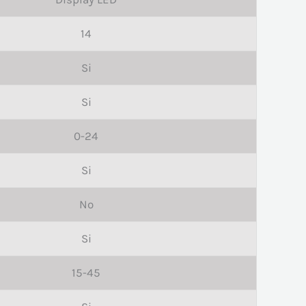
14
Si
Si
0-24
Si
No
Si
15-45