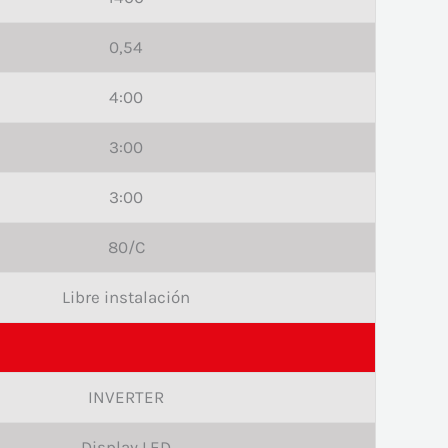
0,54
4:00
3:00
3:00
80/C
Libre instalación
INVERTER
Display LED