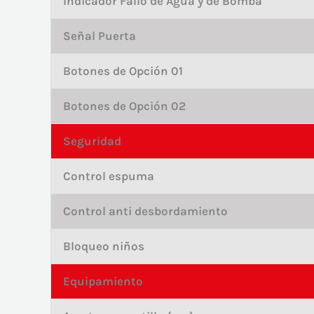
Indicador Fallo de Agua y de Bomba
Señal Puerta
Botones de Opción 01
Botones de Opción 02
Seguridad
Control espuma
Control anti desbordamiento
Bloqueo niños
Equipamiento