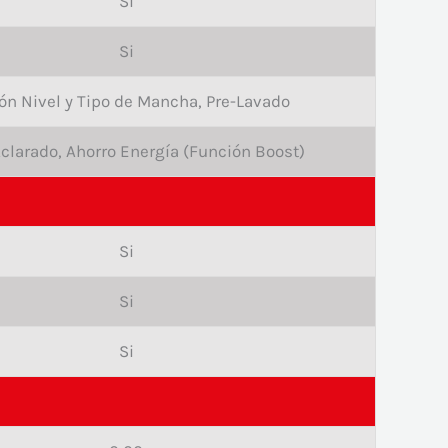
Si
Si
ón Nivel y Tipo de Mancha, Pre-Lavado
Aclarado, Ahorro Energía (Función Boost)
Si
Si
Si