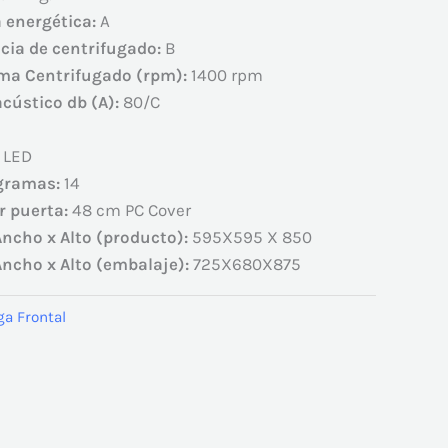
a energética:
A
ncia de centrifugado:
B
ma Centrifugado (rpm):
1400 rpm
acústico db (A):
80/C
 LED
gramas:
14
r puerta:
48 cm PC Cover
ncho x Alto (producto):
595X595 X 850
ncho x Alto (embalaje):
725X680X875
ga Frontal