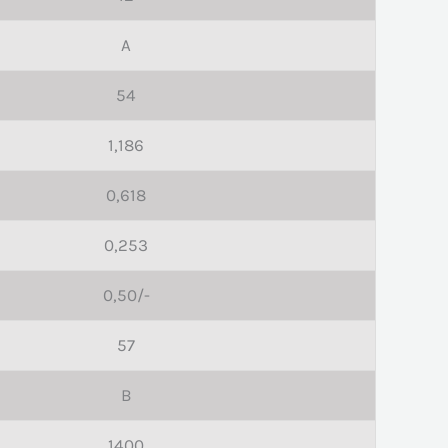
A
54
1,186
0,618
0,253
0,50/-
57
B
1400