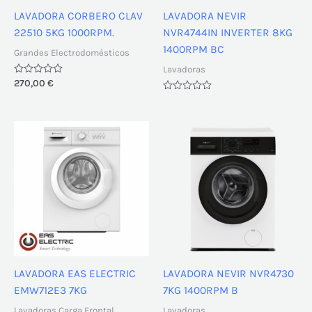
LAVADORA CORBERO CLAV
LAVADORA NEVIR
22510 5KG 1000RPM.
NVR4744IN INVERTER 8KG
1400RPM BC
Grandes Electrodomésticos
Lavadoras
Valorado
270,00
€
con
Valorado
0
con
de
0
5
de
5
LAVADORA EAS ELECTRIC
LAVADORA NEVIR NVR4730
EMW712E3 7KG
7KG 1400RPM B
Lavadoras Carga Frontal
Lavadoras