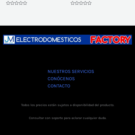
Valorado
Valorado
con
con
0
0
de
de
5
5
NUESTROS SERVICIOS
CONÓCENOS
CONTACTO
Todos los precios están sujetos a disponibilidad del producto.
Consultar con soporte para aclarar cualquier duda.