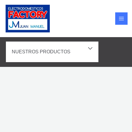
Ir
MAI
al
MEN
contenido
ALTERNAR
NUESTROS PRODUCTOS
MENÚ
LAVADORA
KUNFT
KWM8807
7KG
1200RPM
D
cantidad