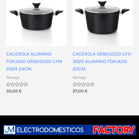
CACEROLA ALUMINIO
CACEROLA ORBEGOZO CFH
FORJADO ORBEGOZO CFM
3020 ALUMINIO FORJADO
2024 24CM.
20CM.
Menaje
Menaje
Valorado
35,00
€
Valorado
27,00
€
con
con
0
0
de
de
5
5