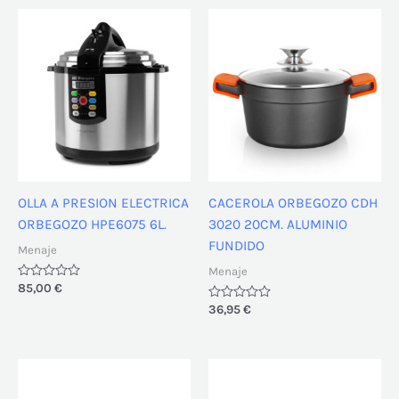
OLLA A PRESION ELECTRICA
CACEROLA ORBEGOZO CDH
ORBEGOZO HPE6075 6L.
3020 20CM. ALUMINIO
FUNDIDO
Menaje
Menaje
Valorado
85,00
€
con
Valorado
36,95
€
0
con
de
0
5
de
5