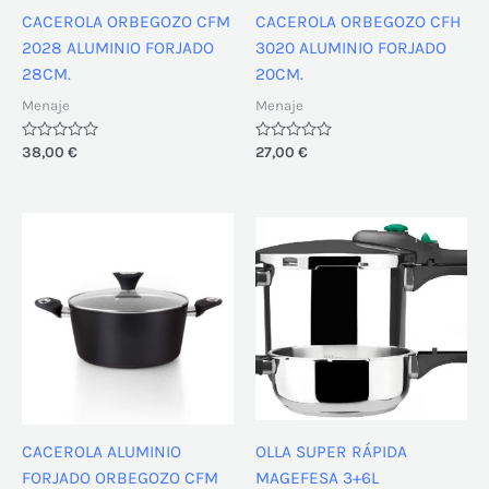
CACEROLA ORBEGOZO CFM
CACEROLA ORBEGOZO CFH
2028 ALUMINIO FORJADO
3020 ALUMINIO FORJADO
28CM.
20CM.
Menaje
Menaje
Valorado
38,00
€
Valorado
27,00
€
con
con
0
0
de
de
5
5
CACEROLA ALUMINIO
OLLA SUPER RÁPIDA
FORJADO ORBEGOZO CFM
MAGEFESA 3+6L