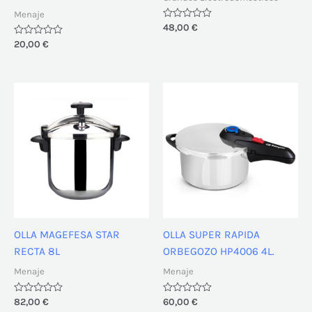
Menaje
Valorado
48,00
€
con
Valorado
20,00
€
0
con
de
0
5
de
5
OLLA MAGEFESA STAR
OLLA SUPER RAPIDA
RECTA 8L
ORBEGOZO HP4006 4L.
Menaje
Menaje
Valorado
82,00
€
Valorado
60,00
€
con
con