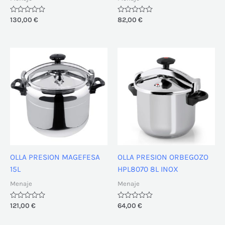
Valorado
130,00
€
Valorado
82,00
€
con
con
0
0
de
de
5
5
OLLA PRESION MAGEFESA
OLLA PRESION ORBEGOZO
15L
HPL8070 8L INOX
Menaje
Menaje
Valorado
121,00
€
Valorado
64,00
€
con
con
0
0
de
de