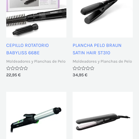
CEPILLO ROTATORIO
PLANCHA PELO BRAUN
BABYLISS 668E
SATIN HAIR ST310
Moldeadores y Planchas de Pelo
Moldeadores y Planchas de Pelo
Valorado
22,95
€
Valorado
34,95
€
con
con
0
0
de
de
5
5