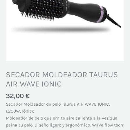
SECADOR MOLDEADOR TAURUS
AIR WAVE IONIC
32,00
€
Secador Moldeador de pelo Taurus AIR WAVE IONIC,
1.200W, Iónico
Moldeador de pelo que emite aire caliente a la vez que
peina tu pelo. Diseño ligero y ergonómico. Wave flow tech: