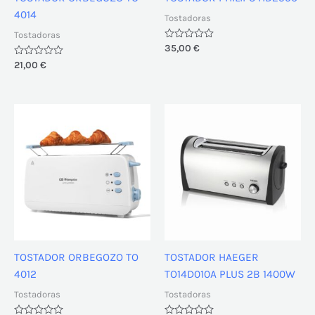
4014
Tostadoras
Tostadoras
Valorado
35,00
€
con
Valorado
21,00
€
0
con
de
0
5
de
5
TOSTADOR ORBEGOZO TO
TOSTADOR HAEGER
4012
TO14D010A PLUS 2B 1400W
Tostadoras
Tostadoras