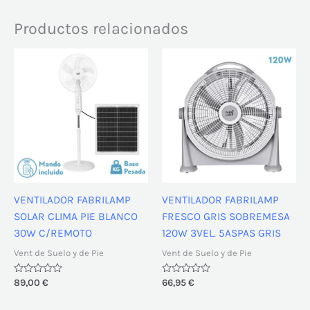
Productos relacionados
VENTILADOR FABRILAMP
VENTILADOR FABRILAMP
SOLAR CLIMA PIE BLANCO
FRESCO GRIS SOBREMESA
30W C/REMOTO
120W 3VEL. 5ASPAS GRIS
Vent de Suelo y de Pie
Vent de Suelo y de Pie
Valorado
89,00
€
Valorado
66,95
€
con
con
0
0
de
de