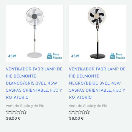
5
5
VENTILADOR FABRILAMP DE
VENTILADOR FABRILAMP DE
PIE BELMONTE
PIE BELMONTE
BLANCO/GRIS 3VEL. 45W
NEGRO/BEIGE 3VEL. 45W
5ASPAS ORIENTABLE, FIJO Y
5ASPAS ORIENTABLE, FIJO Y
ROTATORIO
ROTATORIO
Vent de Suelo y de Pie
Vent de Suelo y de Pie
Valorado
36,00
€
Valorado
36,00
€
con
con
0
0
de
de