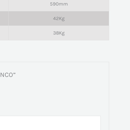
590mm
42Kg
38Kg
ANCO”