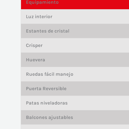
Equipamiento
Luz interior
Estantes de cristal
Crisper
Huevera
Ruedas fácil manejo
Puerta Reversible
Patas niveladoras
Balcones ajustables