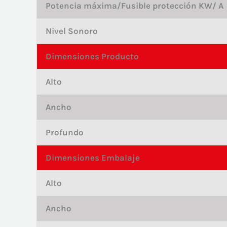
Potencia máxima/Fusible protección KW/ A
Nivel Sonoro
Dimensiones Producto
Alto
Ancho
Profundo
Dimensiones Embalaje
Alto
Ancho