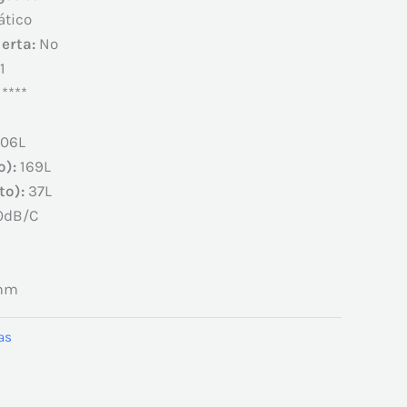
ático
uerta:
No
1
****
06L
o):
169L
to):
37L
0dB/C
mm
as