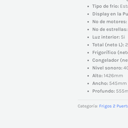
Tipo de frio:
Est
Display en la P
Nº de motores:
Nº de estrellas:
Luz interior:
Si
Total (neto L):
2
Frigorífico (net
Congelador (ne
Nivel sonoro:
4
Alto:
1426mm
Ancho:
545mm
Profundo:
555
Categoría:
Frigos 2 Puert