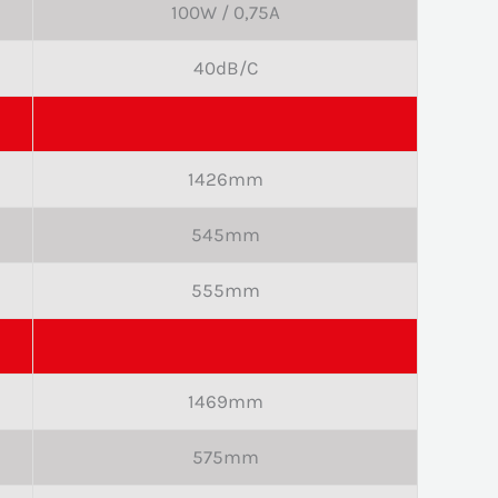
100W / 0,75A
40dB/C
1426mm
545mm
555mm
1469mm
575mm