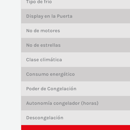
Tipo de frio
Display en la Puerta
Nº de motores
Nº de estrellas
Clase climática
Consumo energético
Poder de Congelación
Autonomía congelador (horas)
Descongelación