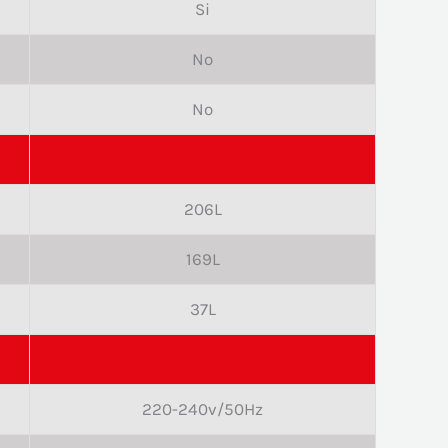
Si
No
No
206L
169L
37L
220-240v/50Hz