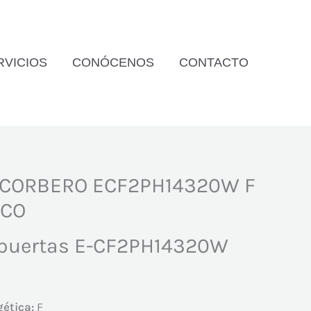
RVICIOS
CONÓCENOS
CONTACTO
 CORBERO ECF2PH14320W F
NCO
2 puertas E-CF2PH14320W
gética:
F