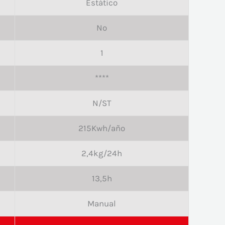
Estático
No
1
****
N/ST
215Kwh/año
2,4kg/24h
13,5h
Manual