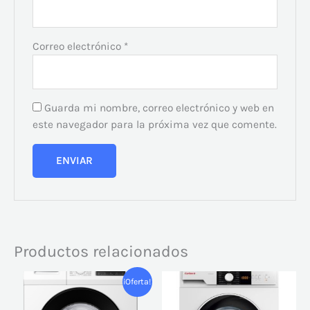
Correo electrónico
*
Guarda mi nombre, correo electrónico y web en
este navegador para la próxima vez que comente.
Productos relacionados
El
El
¡Oferta!
precio
precio
original
actual