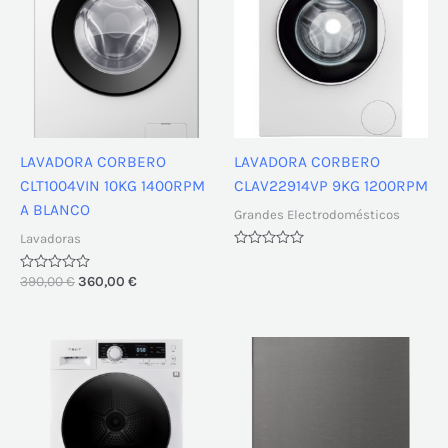
era:
es:
390,00 €.
360,00 €.
LAVADORA CORBERO
LAVADORA CORBERO
CLT1004VIN 10KG 1400RPM
CLAV22914VP 9KG 1200RPM
A BLANCO
Grandes Electrodomésticos
Lavadoras
Valorado
con
Valorado
390,00
€
360,00
€
0
con
de
0
5
de
5